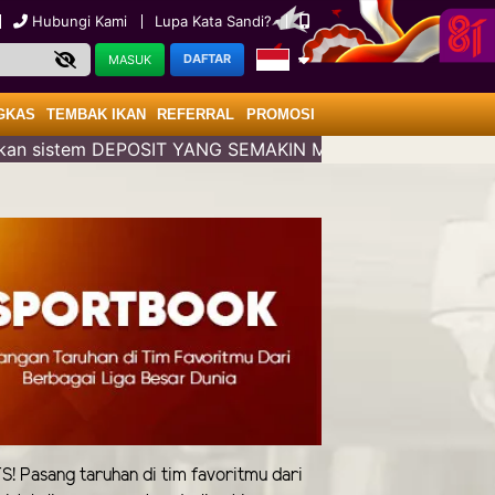
Hubungi Kami
Lupa Kata Sandi?
DAFTAR
GKAS
TEMBAK IKAN
REFERRAL
PROMOSI
POSIT YANG SEMAKIN MUDAH Dengan FITUR Terbaru, Deposit
 Pasang taruhan di tim favoritmu dari