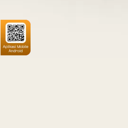
JADWAL BANK