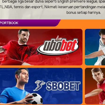
berbagai liga besar dunia seperti English premiere league, span
FL,NBA, tennis dan esport. Nikmati keseruan pertandingan mela
bonus setiap harinya.
PORTBOOK